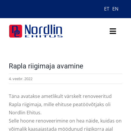
Skip
ET
EN
to
content
Toggl
Naviga
ETTEVÕTTEST
Rapla riigimaja avamine
TEGEVUSVALDKONNAD
4. veebr. 2022
OBJEKTID
Täna avatakse ametlikult värskelt renoveeritud
UUDISED
Rapla riigimaja, mille ehituse peatöövõtjaks oli
Nordlin Ehitus.
KONTAKT
Selle hoone renoveerimine on hea näide, kuidas on
võimalik kaasajastada möödunud riigikorra ajal