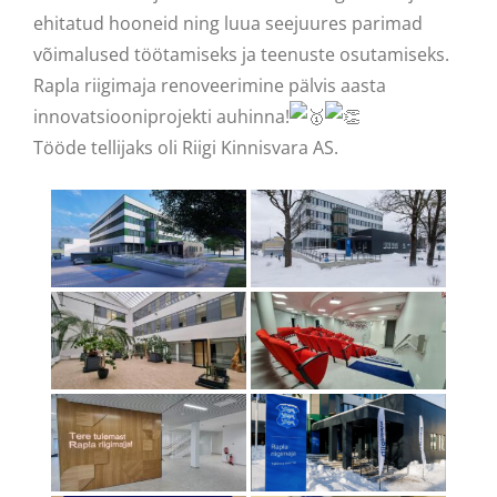
Search
ehitatud hooneid ning luua seejuures parimad
for:
võimalused töötamiseks ja teenuste osutamiseks.
Rapla riigimaja renoveerimine pälvis aasta
innovatsiooniprojekti auhinna!
Tööde tellijaks oli Riigi Kinnisvara AS.